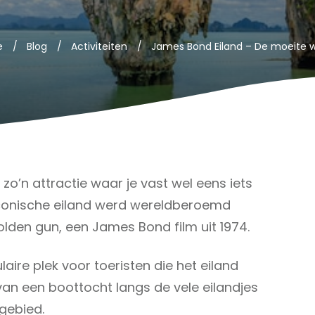
e
/
Blog
/
Activiteiten
/
zo’n attractie waar je vast wel eens iets
iconische eiland werd wereldberoemd
lden gun, een James Bond film uit 1974.
laire plek voor toeristen die het eiland
an een boottocht langs de vele eilandjes
 gebied.