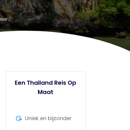
James Bond Eiland – De moeite waard of niet?
Een Thailand Reis Op
Maat
Uniek en bijzonder