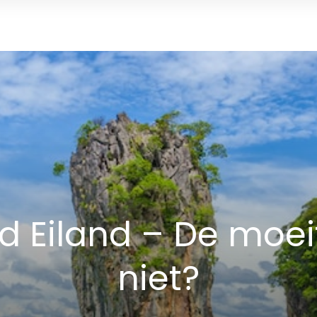
 Eiland – De moei
niet?