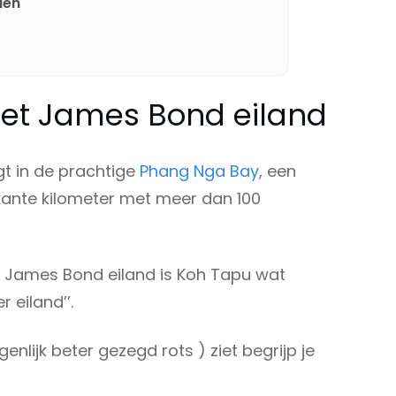
den
het James Bond eiland
gt in de prachtige
Phang Nga Bay
, een
kante kilometer met meer dan 100
 James Bond eiland is Koh Tapu wat
r eiland’’.
genlijk beter gezegd rots ) ziet begrijp je