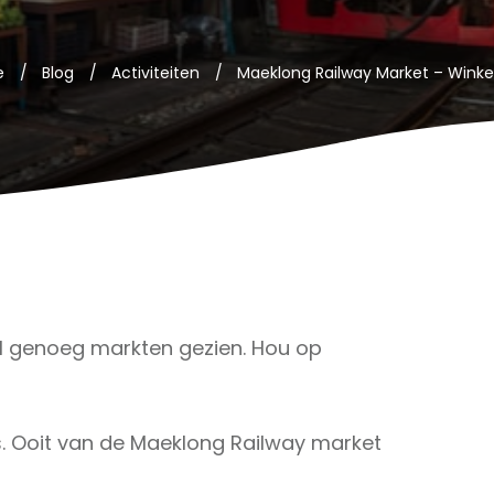
e
/
Blog
/
Activiteiten
/
 genoeg markten gezien. Hou op
. Ooit van de Maeklong Railway market