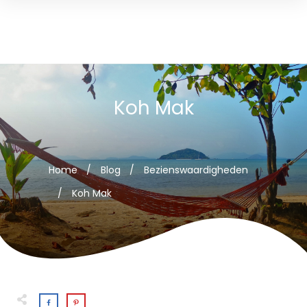
Koh Mak
Home
/
Blog
/
Bezienswaardigheden
/
Koh Mak