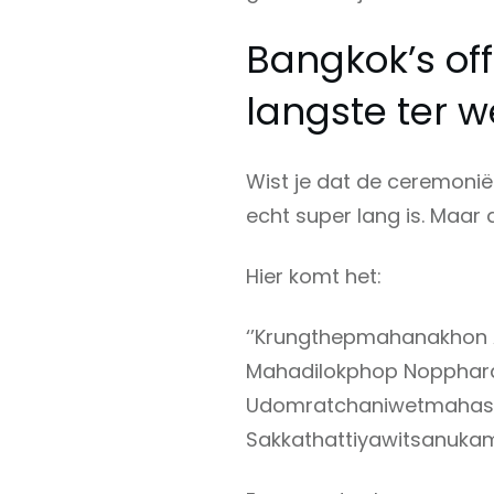
Bangkok’s off
langste ter w
Wist je dat de ceremoni
echt super lang is. Maar 
Hier komt het:
‘’Krungthepmahanakhon 
Mahadilokphop Nopphara
Udomratchaniwetmahas
Sakkathattiyawitsanukamp