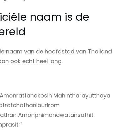
iciële naam is de
ereld
ële naam van de hoofdstad van Thailand
dan ook echt heel lang.
Amonrattanakosin Mahintharayutthaya
tratchathaniburirom
athan Amonphimanawatansathit
rasit.’’