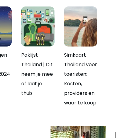
gen
Paklijst
Simkaart
Thailand | Dit
Thailand voor
2024
neem je mee
toeristen:
of laat je
Kosten,
thuis
providers en
waar te koop