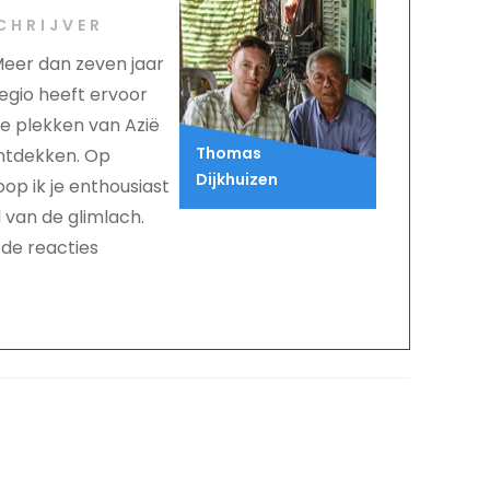
CHRIJVER
 Meer dan zeven jaar
egio heeft ervoor
te plekken van Azië
Thomas
ntdekken. Op
Dijkhuizen
op ik je enthousiast
 van de glimlach.
 de reacties