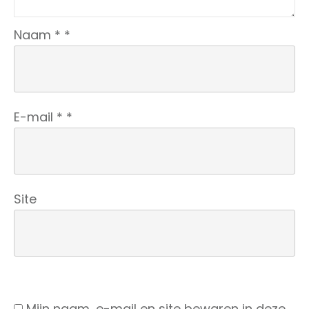
Naam
*
*
E-mail
*
*
Site
Mijn naam, e-mail en site bewaren in deze